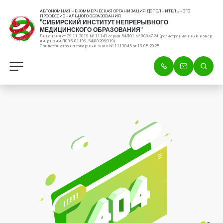
АВТОНОМНАЯ НЕКОММЕРЧЕСКАЯ ОРГАНИЗАЦИЯ ДОПОЛНИТЕЛЬНОГО
ПРОФЕССИОНАЛЬНОГО ОБРАЗОВАНИЯ
"СИБИРСКИЙ ИНСТИТУТ НЕПРЕРЫВНОГО
МЕДИЦИНСКОГО ОБРАЗОВАНИЯ"
Лицензия от 29.11.2019 № 11143 серия 54ЛО1 № 0004724 (регистрационный номер
лицензии Л035-01199-54/00209819)
Свидетельство на товарный знак № 1113845 от 16.05.2025