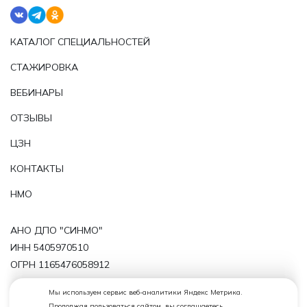
КАТАЛОГ СПЕЦИАЛЬНОСТЕЙ
СТАЖИРОВКА
ВЕБИНАРЫ
ОТЗЫВЫ
ЦЗН
КОНТАКТЫ
НМО
АНО ДПО "СИНМО"
ИНН 5405970510
ОГРН 1165476058912
Политика обработки персональных данных
Мы используем сервис веб-аналитики Яндекс Метрика.
Продолжая пользоваться сайтом, вы соглашаетесь