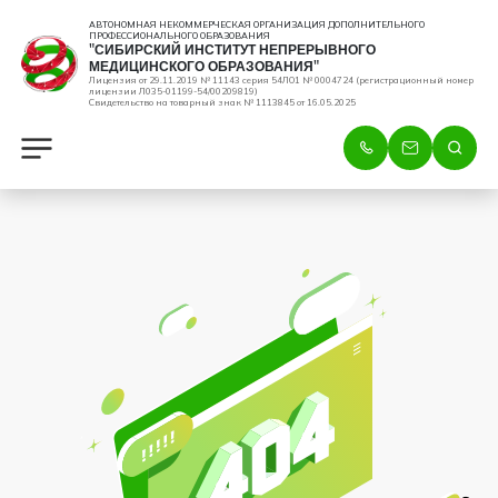
АВТОНОМНАЯ НЕКОММЕРЧЕСКАЯ ОРГАНИЗАЦИЯ ДОПОЛНИТЕЛЬНОГО
ПРОФЕССИОНАЛЬНОГО ОБРАЗОВАНИЯ
"СИБИРСКИЙ ИНСТИТУТ НЕПРЕРЫВНОГО
МЕДИЦИНСКОГО ОБРАЗОВАНИЯ"
Лицензия от 29.11.2019 № 11143 серия 54ЛО1 № 0004724 (регистрационный номер
лицензии Л035-01199-54/00209819)
Свидетельство на товарный знак № 1113845 от 16.05.2025