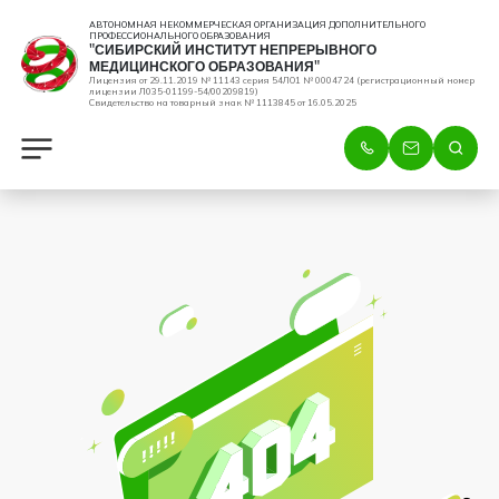
АВТОНОМНАЯ НЕКОММЕРЧЕСКАЯ ОРГАНИЗАЦИЯ ДОПОЛНИТЕЛЬНОГО
ПРОФЕССИОНАЛЬНОГО ОБРАЗОВАНИЯ
"СИБИРСКИЙ ИНСТИТУТ НЕПРЕРЫВНОГО
МЕДИЦИНСКОГО ОБРАЗОВАНИЯ"
Лицензия от 29.11.2019 № 11143 серия 54ЛО1 № 0004724 (регистрационный номер
лицензии Л035-01199-54/00209819)
Свидетельство на товарный знак № 1113845 от 16.05.2025