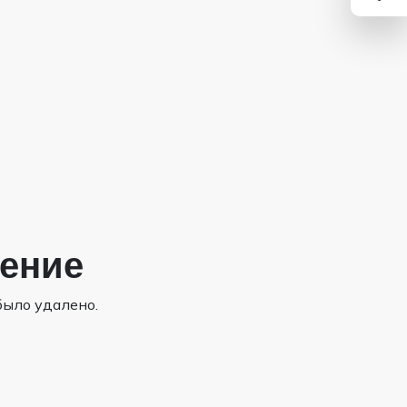
ление
было удалено.