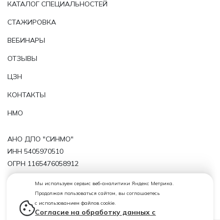
КАТАЛОГ СПЕЦИАЛЬНОСТЕЙ
СТАЖИРОВКА
ВЕБИНАРЫ
ОТЗЫВЫ
ЦЗН
КОНТАКТЫ
НМО
АНО ДПО "СИНМО"
ИНН 5405970510
ОГРН 1165476058912
Политика обработки персональных данных
Мы используем сервис веб-аналитики Яндекс Метрика.
Продолжая пользоваться сайтом, вы соглашаетесь
Лицензия от 29.11.2019 № 11143 серия 54ЛО1 № 0004724
с использованием файлов cookie.
(регистрационный номер лицензии Л035-01199-
Согласие на обработку данных с