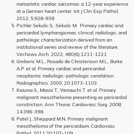
metastatic cardiac sarcomas: a 12-year experience
at a German heart center. Int J Clin Exp Pathol.
2012; 5:928-938.
Pichler Sekulic S., Sekulic M. Primary cardiac and
pericardial lymphangiomas: clinical, radiologic, and
pathologic characterization derived from an
institutional series and review of the literature.
Virchows Arch. 2022; 480(6):1211-1221.
Grebenc M.L., Rosado de Christenson M.L., Burke
A.P. et al. Primary cardiac and pericardial
neoplasms: radiologic-pathologic correlation.
Radiographics. 2000; 20:1073-1103.
Kaiuma S., Masai T., Yamauchi T. et al. Primary
malignant mesothelioma presenting as pericardial
constriction. Ann Thorac Cardiovasc Surg. 2008;
14:396-398.
Patel J., Sheppard M.N. Primary malignant
mesothelioma of the pericardium. Cardiovasc
Pathol. 2011;20:107-109.