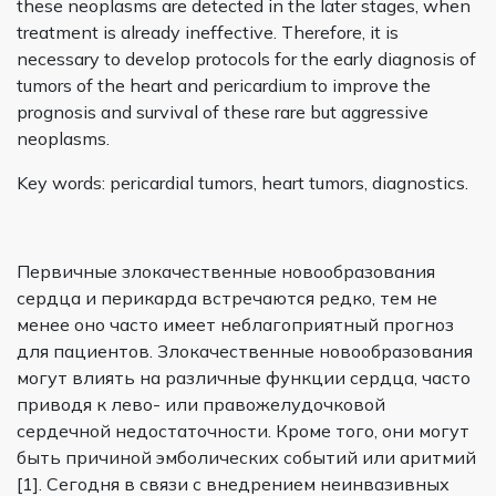
these neoplasms are detected in the later stages, when
treatment is already ineffective. Therefore, it is
necessary to develop protocols for the early diagnosis of
tumors of the heart and pericardium to improve the
prognosis and survival of these rare but aggressive
neoplasms.
Key words: pericardial tumors, heart tumors, diagnostics.
Первичные злокачественные новообразования
сердца и перикарда встречаются редко, тем не
менее оно часто имеет неблагоприятный прогноз
для пациентов. Злокачественные новообразования
могут влиять на различные функции сердца, часто
приводя к лево- или правожелудочковой
сердечной недостаточности. Кроме того, они могут
быть причиной эмболических событий или аритмий
[1]. Сегодня в связи с внедрением неинвазивных