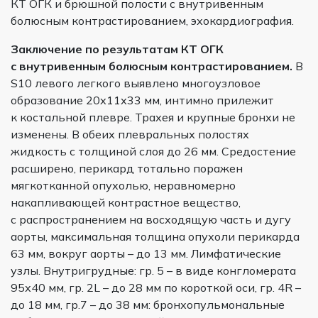
КТ ОГК и брюшной полости с внутривенным
болюсным контрастированием, эхокардиография.
Заключение по результатам
КТ ОГК
с внутривенным болюсным контрастированием.
В
S10 левого легкого выявлено многоузловое
образование 20х11х33 мм, интимно прилежит
к костальной плевре. Трахея и крупные бронхи не
изменены. В обеих плевральных полостях
жидкость с толщиной слоя до 26 мм. Средостение
расширено, перикард тотально поражен
мягкотканной опухолью, неравномерно
накапливающей контрастное вещество,
с распространением на восходящую часть и дугу
аорты, максимальная толщина опухоли перикарда
63 мм, вокруг аорты – до 13 мм. Лимфатические
узлы. Внутригрудные: гр. 5 – в виде конгломерата
95х40 мм, гр. 2L – до 28 мм по короткой оси, гр. 4R –
до 18 мм, гр.7 – до 38 мм: бронхопульмональные