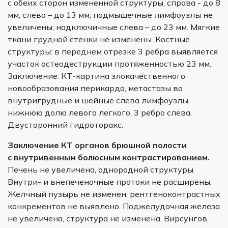
с обеих сторон измененной структуры, справа - до 8
мм, слева – до 13 мм; подмышечные лимфоузлы не
увеличены; надключичные слева – до 23 мм. Мягкие
ткани грудной стенки не изменены. Костные
структуры: в переднем отрезке 3 ребра выявляется
участок остеодеструкции протяженностью 23 мм.
Заключение: КТ-картина злокачественного
новообразования перикарда, метастазы во
внутригрудные и шейные слева лимфоузлы,
нижнюю долю левого легкого, 3 ребро слева.
Двусторонний гидроторакс.
Заключение КТ органов брюшной полости
с внутривенным болюсным контрастированием
.
Печень не увеличена, однородной структуры.
Внутри- и внепеченочные протоки не расширены.
Желчный пузырь не изменен, рентгеноконтрастных
конкрементов не выявлено. Поджелудочная железа
не увеличена, структура не изменена. Вирсунгов