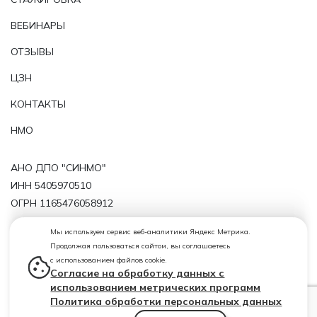
ВЕБИНАРЫ
ОТЗЫВЫ
ЦЗН
КОНТАКТЫ
НМО
АНО ДПО "СИНМО"
ИНН 5405970510
ОГРН 1165476058912
Политика обработки персональных данных
Мы используем сервис веб-аналитики Яндекс Метрика.
Продолжая пользоваться сайтом, вы соглашаетесь
Лицензия от 29.11.2019 № 11143 серия 54ЛО1 № 0004724
с использованием файлов cookie.
(регистрационный номер лицензии Л035-01199-
Согласие на обработку данных с
54/00209819)
использованием метрических программ
Политика обработки персональных данных