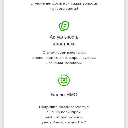
случаи и непростые ситуации, вопросы
приветствуются!
Актуальность
и контроль
Отслеживаем изменения
в законодательстве, фарминдустрии
и лечении нозологий.
Баллы НМО
Получайте баллы за участие
в наших вебинарах,
учебных программах,
узнавайте новости о НМО