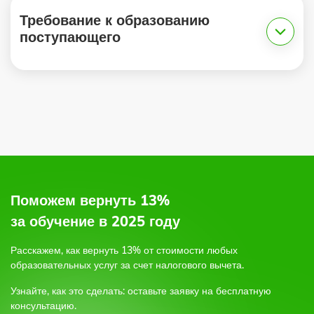
Требование к образованию
поступающего
1.
2.
по электронной почте,
по форме обратной связи на сайте,
или позвоните по бесплатному круглосуточному
телефону;
Поможем вернуть 13%
3.
за обучение в 2025 году
Расскажем, как вернуть 13% от стоимости любых
4.
образовательных услуг
за счет налогового вычета.
Узнайте, как это сделать: оставьте заявку на бесплатную
5.
консультацию.