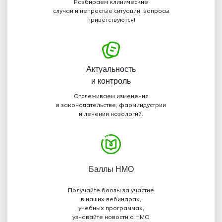
Разбираем клинические
случаи и непростые ситуации, вопросы
приветствуются!
Актуальность
и контроль
Отслеживаем изменения
в законодательстве, фарминдустрии
и лечении нозологий.
Баллы НМО
Получайте баллы за участие
в наших вебинарах,
учебных программах,
узнавайте новости о НМО