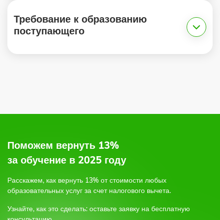
Требование к образованию
поступающего
1.
2.
по электронной почте,
по форме обратной связи на сайте,
или позвоните по бесплатному круглосуточному
телефону;
Поможем вернуть 13%
3.
за обучение в 2025 году
Расскажем, как вернуть 13% от стоимости любых
4.
образовательных услуг
за счет налогового вычета.
Узнайте, как это сделать: оставьте заявку на бесплатную
5.
консультацию.