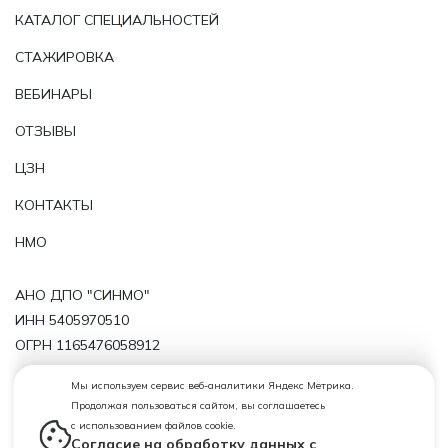
КАТАЛОГ СПЕЦИАЛЬНОСТЕЙ
СТАЖИРОВКА
ВЕБИНАРЫ
ОТЗЫВЫ
ЦЗН
КОНТАКТЫ
НМО
АНО ДПО "СИНМО"
ИНН 5405970510
ОГРН 1165476058912
Политика обработки персональных данных
Мы используем сервис веб-аналитики Яндекс Метрика.
Продолжая пользоваться сайтом, вы соглашаетесь
Лицензия от 29.11.2019 № 11143 серия 54ЛО1 № 0004724
с использованием файлов cookie.
(регистрационный номер лицензии Л035-01199-
Согласие на обработку данных с