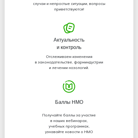
случаи и непростые ситуации, вопросы
приветствуются!
Актуальность
и контроль
Отслеживаем изменения
в законодательстве, фарминдустрии
и лечении нозологий.
Баллы НМО
Получайте баллы за участие
в наших вебинарах,
учебных программах,
узнавайте новости о НМО