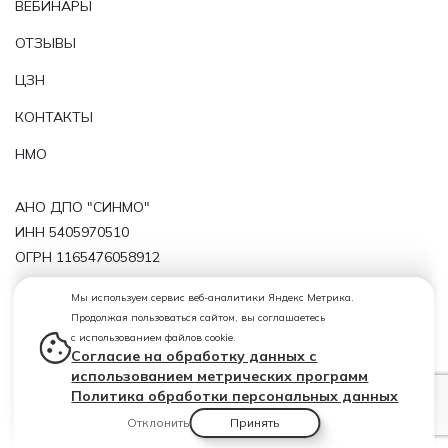
ВЕБИНАРЫ
ОТЗЫВЫ
ЦЗН
КОНТАКТЫ
НМО
АНО ДПО "СИНМО"
ИНН 5405970510
ОГРН 1165476058912
Политика обработки персональных данных
Мы используем сервис веб-аналитики Яндекс Метрика.
Продолжая пользоваться сайтом, вы соглашаетесь
Лицензия от 29.11.2019 № 11143 серия 54ЛО1 № 0004724
с использованием файлов cookie.
(регистрационный номер лицензии Л035-01199-
Согласие на обработку данных с
54/00209819)
использованием метрических программ
Политика обработки персональных данных
Отклонить
Принять