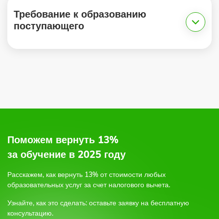
Требование к образованию
поступающего
1.
2.
по электронной почте,
по форме обратной связи на сайте,
или позвоните по бесплатному круглосуточному
телефону;
Поможем вернуть 13%
3.
за обучение в 2025 году
Расскажем, как вернуть 13% от стоимости любых
4.
образовательных услуг
за счет налогового вычета.
Узнайте, как это сделать: оставьте заявку на бесплатную
5.
консультацию.