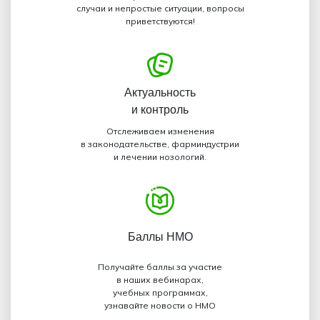
случаи и непростые ситуации, вопросы
приветствуются!
Актуальность
и контроль
Отслеживаем изменения
в законодательстве, фарминдустрии
и лечении нозологий.
Баллы НМО
Получайте баллы за участие
в наших вебинарах,
учебных программах,
узнавайте новости о НМО