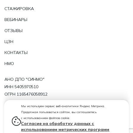
СТАЖИРОВКА
ВЕБИНАРЫ
ОТЗЫВЫ
ЦЗН
КОНТАКТЫ
НМО
АНО ДПО "СИНМО"
ИНН 5405970510
ОГРН 1165476058912
Политика обработки персональных данных
Мы используем сервис веб-аналитики Яндекс Метрика.
Продолжая пользоваться сайтом, вы соглашаетесь
Лицензия от 29.11.2019 № 11143 серия 54ЛО1 № 0004724
с использованием файлов cookie.
(регистрационный номер лицензии Л035-01199-
Согласие на обработку данных с
54/00209819)
использованием метрических программ