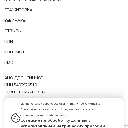
СТАЖИРОВКА
ВЕБИНАРЫ
ОТЗЫВЫ
ЦЗН
КОНТАКТЫ
НМО
АНО ДПО "СИНМО"
ИНН 5405970510
ОГРН 1165476058912
Политика обработки персональных данных
Мы используем сервис веб-аналитики Яндекс Метрика.
Продолжая пользоваться сайтом, вы соглашаетесь
Лицензия от 29.11.2019 № 11143 серия 54ЛО1 № 0004724
с использованием файлов cookie.
(регистрационный номер лицензии Л035-01199-
Согласие на обработку данных с
54/00209819)
использованием метрических программ