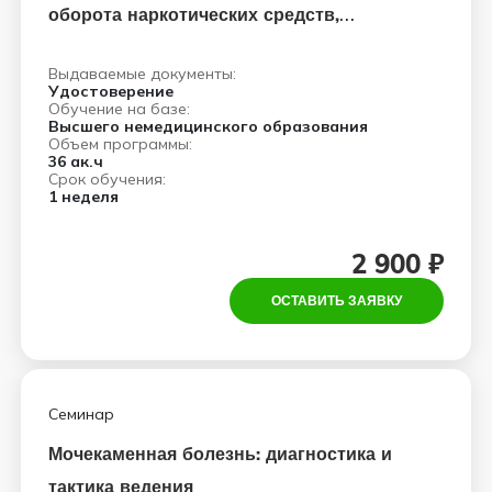
оборота наркотических средств,
психотропных веществ и их
Выдаваемые документы:
прекурсоров
Удостоверение
Обучение на базе:
Высшего немедицинского образования
Объем программы:
36 ак.ч
Срок обучения:
1 неделя
2 900 ₽
ОСТАВИТЬ ЗАЯВКУ
Семинар
Мочекаменная болезнь: диагностика и
тактика ведения